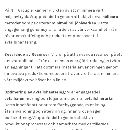
På NTT Group erkänner vi vikten av att minimera vårt
miljöavtryck. Vi uppnår detta genom att aktivt driva
hållbara
metoder
som prioriterar
minimal miljöpåverkan
. Detta
engagemang genomsyrar alla delar av vår verksamhet, från
råvaruanskaffning och produktionsprocesser till
avfallshantering.
Bevarande av Resurser:
Vi tror på att använda resurser på ett
ansvarsfullt sätt. Från att minska energiförbrukningen i våra
anläggningar till att optimera materialanvändningen genom
innovativa produktionsmetoder strävar vi efter att minimera
vårt miljöavtryck över hela linjen.
Optimering av Avfallshantering:
Vi är engagerade i
avfallsminimering
och följer principerna i
avfallshierarkin
.
Detta innebär att prioritera förebyggande, minskning,
återanvändning och återvinning innan vi överväger
bortskaffning. Vi uppnår detta genom effektiva
produktionsprocesser och samarbete med certifierade