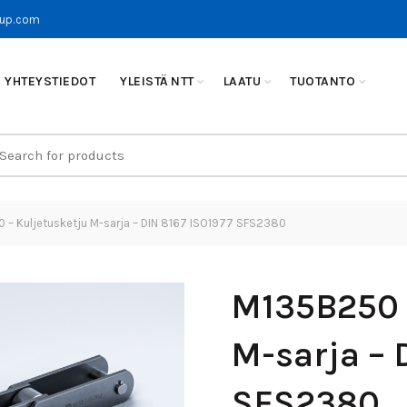
oup.com
YHTEYSTIEDOT
YLEISTÄ NTT
LAATU
TUOTANTO
earch
r:
– Kuljetusketju M-sarja – DIN 8167 ISO1977 SFS2380
M135B250 
M-sarja – 
SFS2380