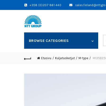
+358 (0)207 861 440
sales.finland@nttgr
S
BROWSE CATEGORIES
fo
Etusivu
Kuljetusketjut
M-type
M135B250 