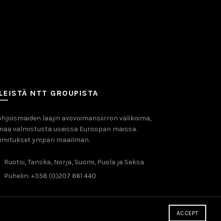
LEISTÄ NTT GROUPISTA
hjoismaiden laajin avovoimansiirron valikoima,
maa valmistusta useissa Euroopan maissa.
imitukset ympäri maailman.
Ruotsi, Tanska, Norja, Suomi, Puola ja Saksa
Puhelin: +358 (0)207 861 440
ACCEPT