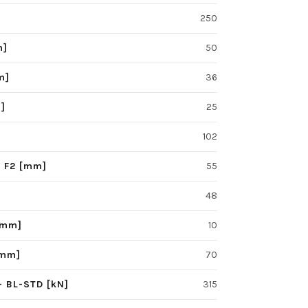
250
m]
50
m]
36
m]
25
102
 - F2 [mm]
55
48
[mm]
10
[mm]
70
- BL-STD [kN]
315