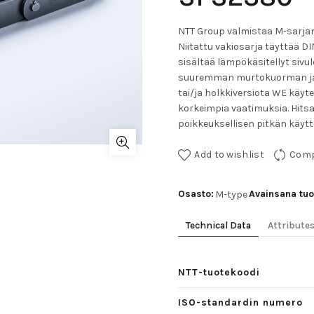
NTT Group valmistaa M-sarjan k
Niitattu vakiosarja täyttää DI
sisältää lämpökäsitellyt sivule
suuremman murtokuorman ja ku
tai/ja holkkiversiota WE käyt
korkeimpia vaatimuksia. Hitsat
poikkeuksellisen pitkän käytt
Add to wishlist
Com
Osasto:
Avainsana tuo
M-type
Technical Data
Attribute
NTT-tuotekoodi
ISO-standardin numero