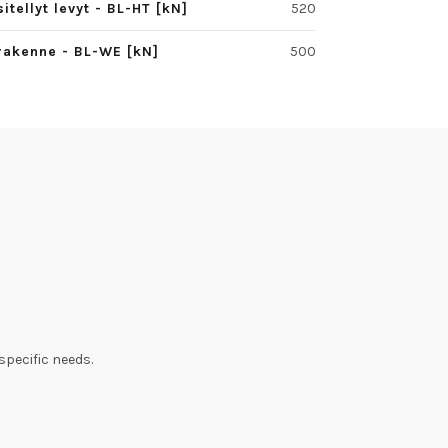
tellyt levyt - BL-HT [kN]
520
rakenne - BL-WE [kN]
500
specific needs.