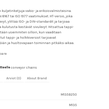
uljetinketjuja vakio- ja erikoisvalmisteisina.
N 8167 tai ISO 1977 vaatimukset. HT-versio, joka
vyt, ylittää ISO- ja DIN-standardit ja tarjoaa
lutusta kestävät sivulevyt. Hitsattua tappi-
etään useimmiten silloin, kun vaaditaan
ut tappi- ja holkkiversiot tarjoavat
öiän ja huoltovapaan toiminnan pitkäksi aikaa.
pare
tteelle
conveyor chains
s
Arviot (0)
About Brand
M135B250
M135