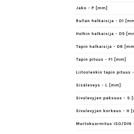
Jako - P [mm]
Rullan halkaisija - D1 [m
Holkin halkaisija - D5 [m
Tapin halkaisija - D6 [m
Tapin pituus - F1 [mm]
Liitoslenkin tapin pituus
Sisäleveys - L [mm]
Sivulevyjen paksuus - S 
Sivulevyjen korkeus - H 
Murtokuormitus ISO/DIN 