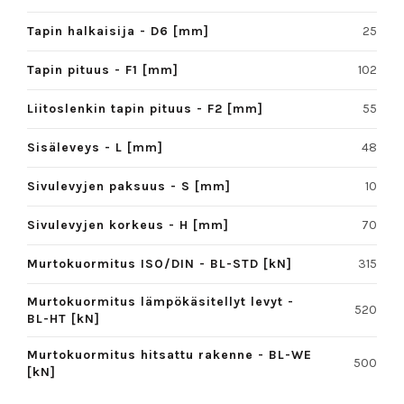
Tapin halkaisija - D6 [mm]
25
Tapin pituus - F1 [mm]
102
Liitoslenkin tapin pituus - F2 [mm]
55
Sisäleveys - L [mm]
48
Sivulevyjen paksuus - S [mm]
10
Sivulevyjen korkeus - H [mm]
70
Murtokuormitus ISO/DIN - BL-STD [kN]
315
Murtokuormitus lämpökäsitellyt levyt -
520
BL-HT [kN]
Murtokuormitus hitsattu rakenne - BL-WE
500
[kN]