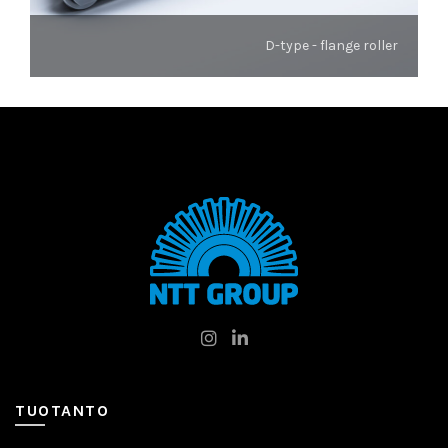
D-type - flange roller
TUOTANTO