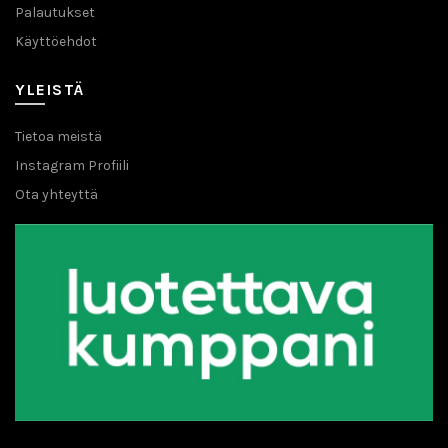
Palautukset
Käyttöehdot
YLEISTÄ
Tietoa meistä
Instagram Profiili
Ota yhteyttä