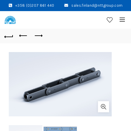
+358 (0)207 861 440
sales.finland@nttgroup.com