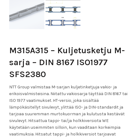
M315A315 – Kuljetusketju M-
sarja – DIN 8167 ISO1977
SFS2380
NTT Group valmistaa M-sarjan kuljetinketjuja vakio- ja
erikoisvalmisteisina. Niitattu vakiosarja täyttää DIN 8167 tai
ISO 1977 vaatimukset. HT-versio, joka sisältää
lämpökäsitellyt sivulevyt, ylittää ISO- ja DIN-standardit ja
tarjoaa suuremman murtokuorman ja kulutusta kestävät
sivulevyt. Hitsattua tappi- tai/ja holkkiversiota WE
käytetään useimmiten silloin, kun vaaditaan korkeimpia
vaatimuksia. Hitsatut tappi- ja holkkiversiot tarjoavat