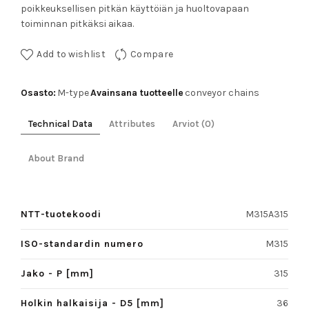
poikkeuksellisen pitkän käyttöiän ja huoltovapaan
toiminnan pitkäksi aikaa.
Add to wishlist
Compare
Osasto:
Avainsana tuotteelle
M-type
conveyor chains
Technical Data
Attributes
Arviot (0)
About Brand
NTT-tuotekoodi
M315A315
ISO-standardin numero
M315
Jako - P [mm]
315
Holkin halkaisija - D5 [mm]
36