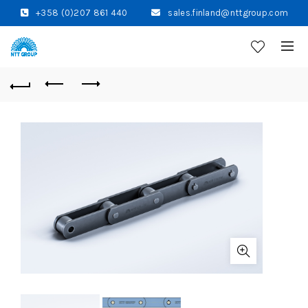
+358 (0)207 861 440
sales.finland@nttgroup.com