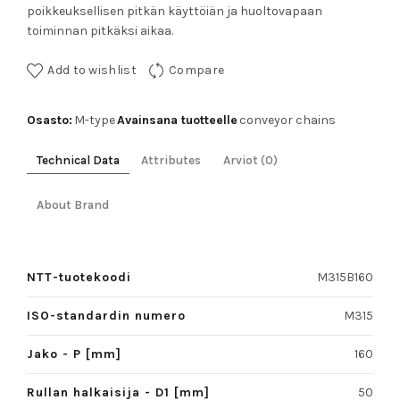
poikkeuksellisen pitkän käyttöiän ja huoltovapaan
toiminnan pitkäksi aikaa.
Add to wishlist
Compare
Osasto:
Avainsana tuotteelle
M-type
conveyor chains
Technical Data
Attributes
Arviot (0)
About Brand
NTT-tuotekoodi
M315B160
ISO-standardin numero
M315
Jako - P [mm]
160
Rullan halkaisija - D1 [mm]
50