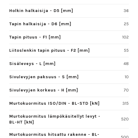
Holkin halkaisija - D5 [mm]
36
Tapin halkaisija - D6 [mm]
25
Tapin pituus - F1 [mm]
102
Liitoslenkin tapin pituus - F2 [mm]
55
Sisäleveys - L [mm]
48
Sivulevyjen paksuus - S [mm]
10
Sivulevyjen korkeus - H [mm]
70
Murtokuormitus ISO/DIN - BL-STD [kN]
315
Murtokuormitus lämpökäsitellyt levyt -
520
BL-HT [kN]
Murtokuormitus hitsattu rakenne - BL-
500