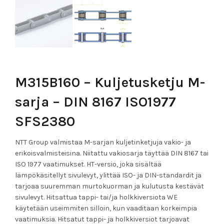
M315B160 – Kuljetusketju M-
sarja – DIN 8167 ISO1977
SFS2380
NTT Group valmistaa M-sarjan kuljetinketjuja vakio- ja
erikoisvalmisteisina. Niitattu vakiosarja täyttää DIN 8167 tai
ISO 1977 vaatimukset. HT-versio, joka sisältää
lämpökäsitellyt sivulevyt, ylittää ISO- ja DIN-standardit ja
tarjoaa suuremman murtokuorman ja kulutusta kestävät
sivulevyt. Hitsattua tappi- tai/ja holkkiversiota WE
käytetään useimmiten silloin, kun vaaditaan korkeimpia
vaatimuksia. Hitsatut tappi- ja holkkiversiot tarjoavat