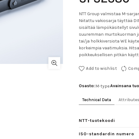
NTT Group valmistaa M-sarjan k
Niitattu vakiosarja täyttää DI
sisältää lämpökäsitellyt sivule
suuremman murtokuorman ja ku
tai/ja holkkiversiota WE käyt
korkeimpia vaatimuksia. Hitsat
poikkeuksellisen pitkän käytt
Add to wishlist
Com
Osasto:
Avainsana tuo
M-type
Technical Data
Attribute
NTT-tuotekoodi
ISO-standardin numero