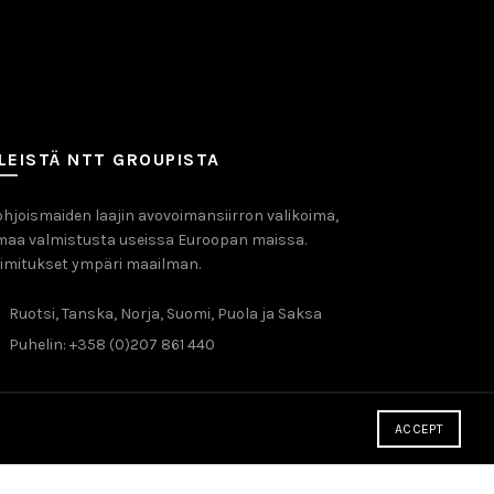
LEISTÄ NTT GROUPISTA
hjoismaiden laajin avovoimansiirron valikoima,
maa valmistusta useissa Euroopan maissa.
imitukset ympäri maailman.
Ruotsi, Tanska, Norja, Suomi, Puola ja Saksa
Puhelin: +358 (0)207 861 440
ACCEPT