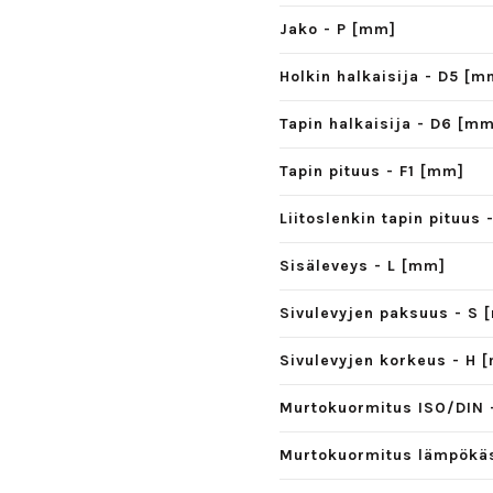
Jako - P [mm]
Holkin halkaisija - D5 [m
Tapin halkaisija - D6 [m
Tapin pituus - F1 [mm]
Liitoslenkin tapin pituus
Sisäleveys - L [mm]
Sivulevyjen paksuus - S 
Sivulevyjen korkeus - H 
Murtokuormitus ISO/DIN 
Murtokuormitus lämpökäsi