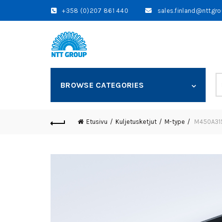
+358 (0)207 861 440
sales.finland@nttgr
S
BROWSE CATEGORIES
fo
Etusivu
Kuljetusketjut
M-type
M450A315 