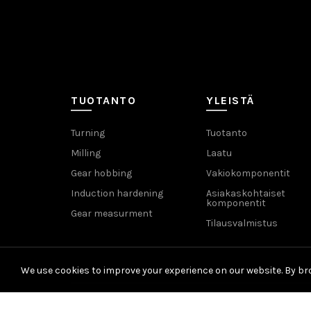
TUOTANTO
YLEISTÄ
Turning
Tuotanto
Milling
Laatu
Gear hobbing
Vakiokomponentit
Induction hardening
Asiakaskohtaiset
komponentit
Gear measurment
Tilausvalmistus
We use cookies to improve your experience on our website. By bro