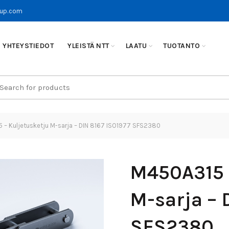
oup.com
YHTEYSTIEDOT
YLEISTÄ NTT
LAATU
TUOTANTO
earch
r:
– Kuljetusketju M-sarja – DIN 8167 ISO1977 SFS2380
M450A315 
M-sarja – 
SFS2380