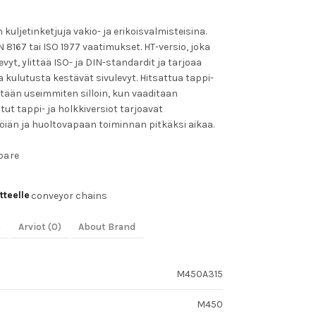
uljetinketjuja vakio- ja erikoisvalmisteisina.
N 8167 tai ISO 1977 vaatimukset. HT-versio, joka
vyt, ylittää ISO- ja DIN-standardit ja tarjoaa
lutusta kestävät sivulevyt. Hitsattua tappi-
etään useimmiten silloin, kun vaaditaan
ut tappi- ja holkkiversiot tarjoavat
öiän ja huoltovapaan toiminnan pitkäksi aikaa.
pare
tteelle
conveyor chains
s
Arviot (0)
About Brand
M450A315
M450