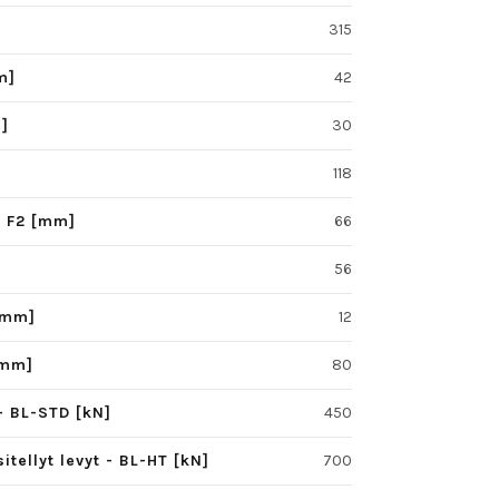
315
m]
42
m]
30
118
 - F2 [mm]
66
56
[mm]
12
[mm]
80
- BL-STD [kN]
450
tellyt levyt - BL-HT [kN]
700