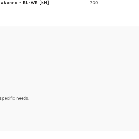
rakenne - BL-WE [kN]
700
specific needs.