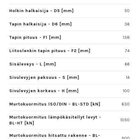
Holkin halkaisija - D5 [mm]
50
Tapin halkaisija - D6 [mm]
36
Tapin pituus - F1 [mm]
138
Liitoslenkin tapin pituus - F2 [mm]
74
Sisäleveys - L [mm]
66
Sivulevyjen paksuus - S [mm]
14
Sivulevyjen korkeus - H [mm]
100
Murtokuormitus ISO/DIN - BL-STD [kN]
630
Murtokuormitus lämpökäsitellyt levyt -
1050
BL-HT [kN]
Murtokuormitus hitsattu rakenne - BL-
900