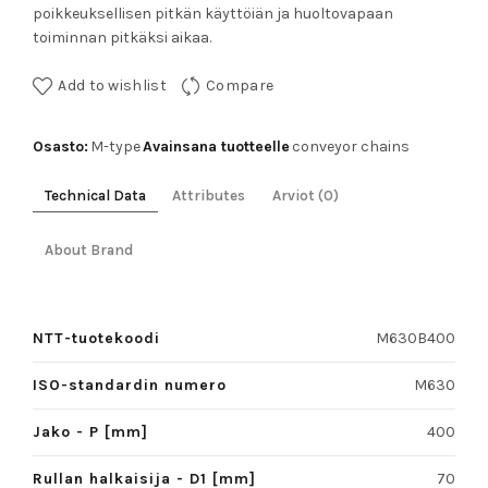
poikkeuksellisen pitkän käyttöiän ja huoltovapaan
toiminnan pitkäksi aikaa.
Add to wishlist
Compare
Osasto:
Avainsana tuotteelle
M-type
conveyor chains
Technical Data
Attributes
Arviot (0)
About Brand
NTT-tuotekoodi
M630B400
ISO-standardin numero
M630
Jako - P [mm]
400
Rullan halkaisija - D1 [mm]
70