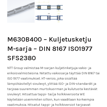
M630B400 – Kuljetusketju
M-sarja – DIN 8167 ISO1977
SFS2380
NTT Group valmistaa M-sarjan kuljetinketjuja vakio- ja
erikoisvalmisteisina. Niitattu vakiosarja täyttää DIN 8167 tai
ISO 1977 vaatimukset. HT-versio, joka sisältää
lämpökäsitellyt sivulevyt, ylittää ISO- ja DIN-standardit ja
tarjoaa suuremman murtokuorman ja kulutusta kestävät
sivulevyt. Hitsattua tappi- tai/ja holkkiversiota WE
käytetään useimmiten silloin, kun vaaditaan korkeimpia
vaatimuksia. Hitsatut tappi- ja holkkiversiot tarjoavat