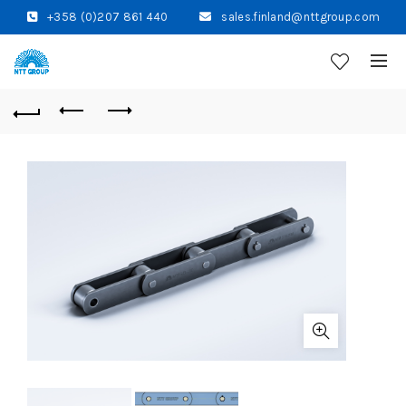
+358 (0)207 861 440
sales.finland@nttgroup.com