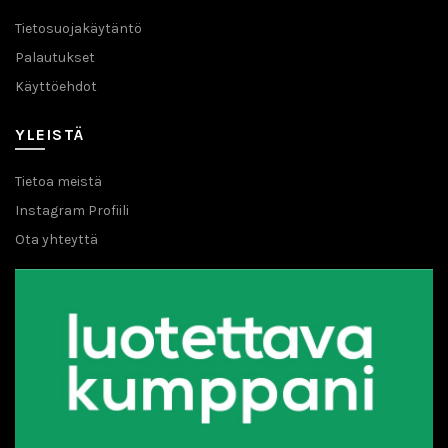
Tietosuojakäytäntö
Palautukset
Käyttöehdot
YLEISTÄ
Tietoa meistä
Instagram Profiili
Ota yhteyttä