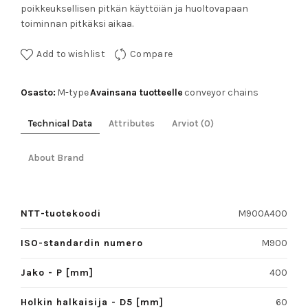
poikkeuksellisen pitkän käyttöiän ja huoltovapaan
toiminnan pitkäksi aikaa.
Add to wishlist
Compare
Osasto:
Avainsana tuotteelle
M-type
conveyor chains
Technical Data
Attributes
Arviot (0)
About Brand
NTT-tuotekoodi
M900A400
ISO-standardin numero
M900
Jako - P [mm]
400
Holkin halkaisija - D5 [mm]
60