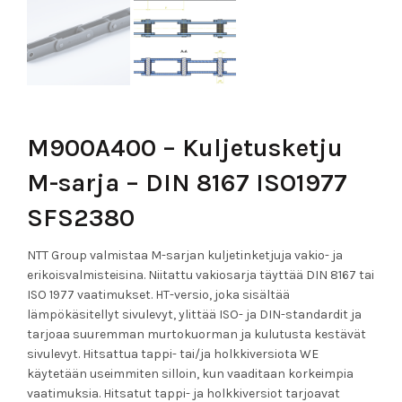
M900A400 – Kuljetusketju
M-sarja – DIN 8167 ISO1977
SFS2380
NTT Group valmistaa M-sarjan kuljetinketjuja vakio- ja
erikoisvalmisteisina. Niitattu vakiosarja täyttää DIN 8167 tai
ISO 1977 vaatimukset. HT-versio, joka sisältää
lämpökäsitellyt sivulevyt, ylittää ISO- ja DIN-standardit ja
tarjoaa suuremman murtokuorman ja kulutusta kestävät
sivulevyt. Hitsattua tappi- tai/ja holkkiversiota WE
käytetään useimmiten silloin, kun vaaditaan korkeimpia
vaatimuksia. Hitsatut tappi- ja holkkiversiot tarjoavat