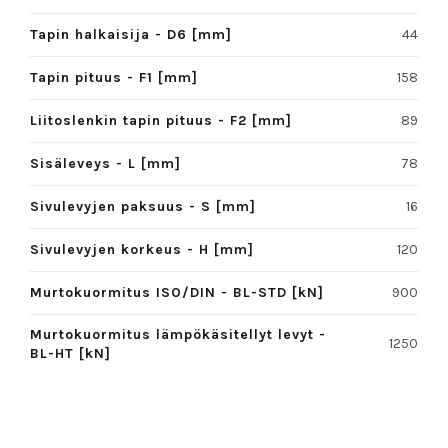
Tapin halkaisija - D6 [mm]
44
Tapin pituus - F1 [mm]
158
Liitoslenkin tapin pituus - F2 [mm]
89
Sisäleveys - L [mm]
78
Sivulevyjen paksuus - S [mm]
16
Sivulevyjen korkeus - H [mm]
120
Murtokuormitus ISO/DIN - BL-STD [kN]
900
Murtokuormitus lämpökäsitellyt levyt -
1250
BL-HT [kN]