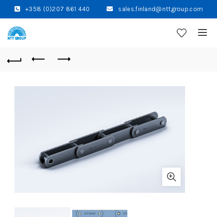
+358 (0)207 861 440
sales.finland@nttgroup.com