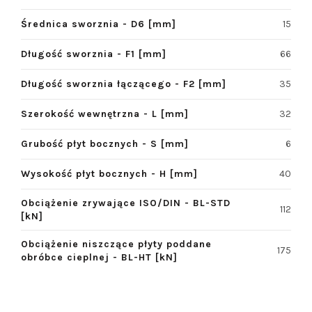
Średnica sworznia - D6 [mm]
15
Długość sworznia - F1 [mm]
66
Długość sworznia łączącego - F2 [mm]
35
Szerokość wewnętrzna - L [mm]
32
Grubość płyt bocznych - S [mm]
6
Wysokość płyt bocznych - H [mm]
40
Obciążenie zrywające ISO/DIN - BL-STD
112
[kN]
Obciążenie niszczące płyty poddane
175
obróbce cieplnej - BL-HT [kN]