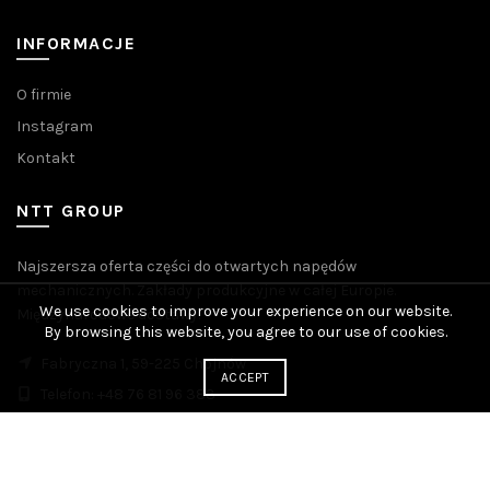
INFORMACJE
O firmie
Instagram
Kontakt
NTT GROUP
Najszersza oferta części do otwartych napędów
mechanicznych. Zakłady produkcyjne w całej Europie.
We use cookies to improve your experience on our website.
Międzynarodowe dostawy.
By browsing this website, you agree to our use of cookies.
Fabryczna 1, 59-225 Chojnów
ACCEPT
Telefon: +48 76 81 96 383