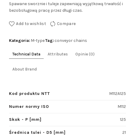
Spawane sworznie i tuleje zapewniają wyjątkową trwałość i
bezobsługową pracę przez długi czas.
Add to wishlist
Compare
Kategoria:
Tag:
M-type
conveyor chains
Technical Data
Attributes
Opinie (0)
About Brand
Kod produktu NTT
M112A125
Numer normy ISO
M112
Skok - P [mm]
125
Średnica tulei - D5 [mm]
21