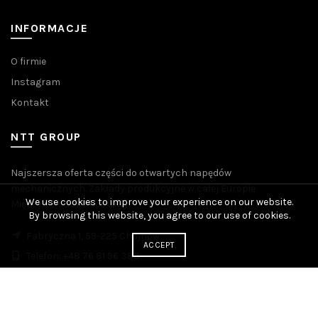
INFORMACJE
O firmie
Instagram
Kontakt
NTT GROUP
Najszersza oferta części do otwartych napędów
mechanicznych. Zakłady produkcyjne w całej Europie.
We use cookies to improve your experience on our website.
Międzynarodowe dostawy.
By browsing this website, you agree to our use of cookies.
Fabryczna 1, 59-225 Chojnów
ACCEPT
Telefon: +48 76 81 96 383