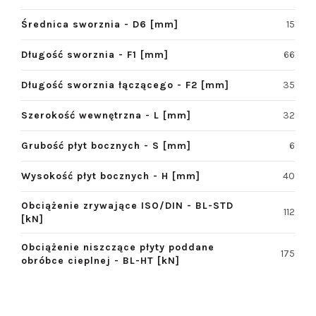
Średnica sworznia - D6 [mm]
15
Długość sworznia - F1 [mm]
66
Długość sworznia łączącego - F2 [mm]
35
Szerokość wewnętrzna - L [mm]
32
Grubość płyt bocznych - S [mm]
6
Wysokość płyt bocznych - H [mm]
40
Obciążenie zrywające ISO/DIN - BL-STD
112
[kN]
Obciążenie niszczące płyty poddane
175
obróbce cieplnej - BL-HT [kN]