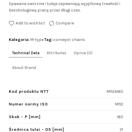
Spawane sworznie i tuleje zapewniają wyjątkową trwałość i
bezobsługową pracę przez długi czas.
Add to wishlist
Compare
Kategoria:
Tag:
M-type
conveyor chains
Technical Data
Attributes
Opinie (0)
About Brand
Kod produktu NTT
M112A160
Numer normy ISO
M112
Skok - P [mm]
160
Średnica tulei - D5 [mm]
21