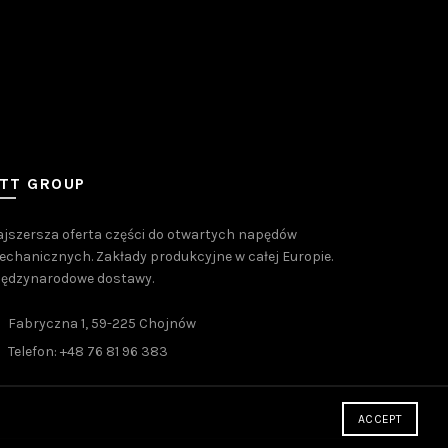
TT GROUP
jszersza oferta części do otwartych napędów
chanicznych. Zakłady produkcyjne w całej Europie.
iędzynarodowe dostawy.
Fabryczna 1, 59-225 Chojnów
Telefon: +48 76 81 96 383
ACCEPT