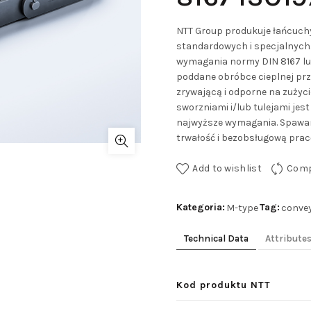
NTT Group produkuje łańcuch
standardowych i specjalnych.
wymagania normy DIN 8167 lub
poddane obróbce cieplnej prze
zrywającą i odporne na zużyc
sworzniami i/lub tulejami je
najwyższe wymagania. Spawane
trwałość i bezobsługową pracę
Add to wishlist
Com
Kategoria:
Tag:
M-type
conve
Technical Data
Attribute
Kod produktu NTT