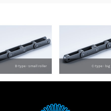
B-type - small roller
C-type - big 