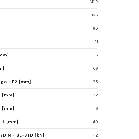
M112
125
60
21
[mm]
15
m]
66
ego - F2 [mm]
35
L [mm]
32
S [mm]
6
- H [mm]
40
/DIN - BL-STD [kN]
112