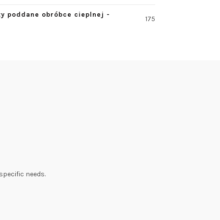
ty poddane obróbce cieplnej -
175
specific needs.