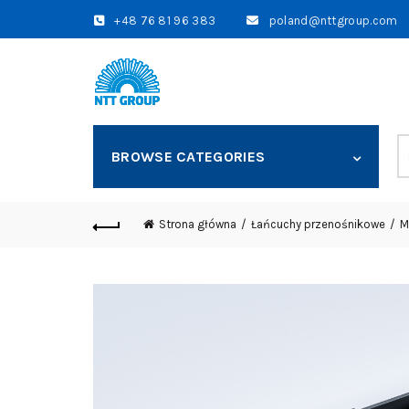
+48 76 81 96 383
poland@nttgroup.com
S
BROWSE CATEGORIES
fo
Strona główna
Łańcuchy przenośnikowe
M