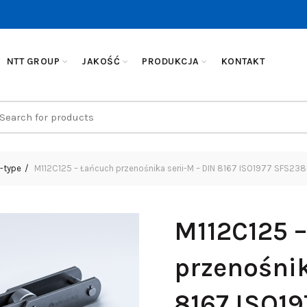
NTT GROUP
JAKOŚĆ
PRODUKCJA
KONTAKT
earch
r:
-type
M112C125 – Łańcuch przenośnika serii-M – DIN 8167 ISO1977 SFS23
M112C125 
przenośnik
8167 ISO1