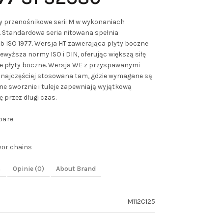
y przenośnikowe serii M w wykonaniach
 Standardowa seria nitowana spełnia
 ISO 1977. Wersja HT zawierająca płyty boczne
wyższa normy ISO i DIN, oferując większą siłę
ie płyty boczne. Wersja WE z przyspawanymi
st najczęściej stosowana tam, gdzie wymagane są
 sworznie i tuleje zapewniają wyjątkową
 przez długi czas.
pare
yor chains
s
Opinie (0)
About Brand
M112C125