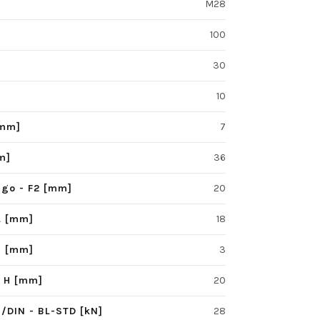
M28
100
30
10
[mm]
7
m]
36
ego - F2 [mm]
20
L [mm]
18
S [mm]
3
- H [mm]
20
/DIN - BL-STD [kN]
28