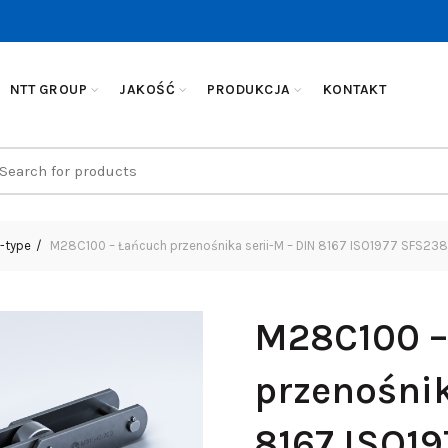
NTT GROUP
JAKOŚĆ
PRODUKCJA
KONTAKT
earch
r:
-type
M28C100 – Łańcuch przenośnika serii-M – DIN 8167 ISO1977 SFS23
M28C100 –
przenośnik
8167 ISO1