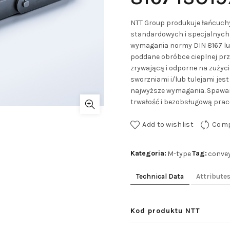
NTT Group produkuje łańcuch
standardowych i specjalnych.
wymagania normy DIN 8167 lub
poddane obróbce cieplnej prze
zrywającą i odporne na zużyc
sworzniami i/lub tulejami je
najwyższe wymagania. Spawane
trwałość i bezobsługową pracę
Add to wishlist
Com
Kategoria:
Tag:
M-type
conve
Technical Data
Attribute
Kod produktu NTT