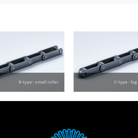
B-type - small roller
C-type - big 