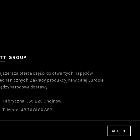
TT GROUP
jszersza oferta części do otwartych napędów
chanicznych. Zakłady produkcyjne w całej Europie.
iędzynarodowe dostawy.
Fabryczna 1, 59-225 Chojnów
Telefon: +48 76 81 96 383
ACCEPT