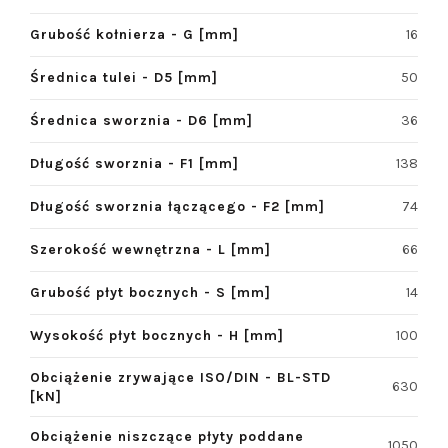
Grubość kołnierza - G [mm]
16
Średnica tulei - D5 [mm]
50
Średnica sworznia - D6 [mm]
36
Długość sworznia - F1 [mm]
138
Długość sworznia łączącego - F2 [mm]
74
Szerokość wewnętrzna - L [mm]
66
Grubość płyt bocznych - S [mm]
14
Wysokość płyt bocznych - H [mm]
100
Obciążenie zrywające ISO/DIN - BL-STD
630
[kN]
Obciążenie niszczące płyty poddane
1050