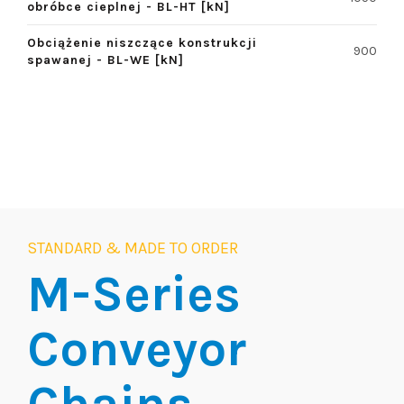
obróbce cieplnej - BL-HT [kN]
Obciążenie niszczące konstrukcji
900
spawanej - BL-WE [kN]
STANDARD & MADE TO ORDER
M-Series
Conveyor
Chains