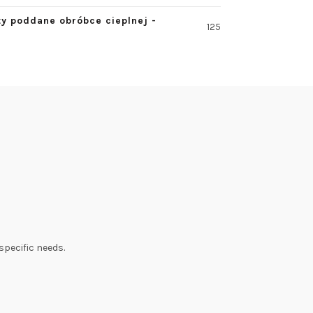
ty poddane obróbce cieplnej -
125
specific needs.