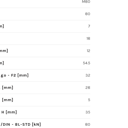
M80
80
m]
7
18
[mm]
12
m]
54.5
ego - F2 [mm]
32
L [mm]
28
S [mm]
5
- H [mm]
35
/DIN - BL-STD [kN]
80