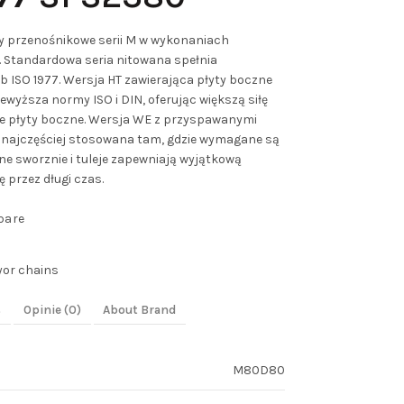
y przenośnikowe serii M w wykonaniach
 Standardowa seria nitowana spełnia
 ISO 1977. Wersja HT zawierająca płyty boczne
wyższa normy ISO i DIN, oferując większą siłę
ie płyty boczne. Wersja WE z przyspawanymi
st najczęściej stosowana tam, gdzie wymagane są
 sworznie i tuleje zapewniają wyjątkową
 przez długi czas.
pare
yor chains
s
Opinie (0)
About Brand
M80D80