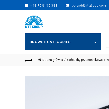
+48 76 81 96 383
poland@nttgroup.com
S
BROWSE CATEGORIES
fo
Strona główna
Łańcuchy przenośnikowe
M