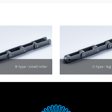
B-type - small roller
C-type - big 