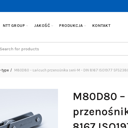
NTT GROUP
JAKOŚĆ
PRODUKCJA
KONTAKT
earch
r:
-type
M80D80 – Łańcuch przenośnika serii-M – DIN 8167 ISO1977 SFS238
M80D80 –
przenośnik
8167 ISO1