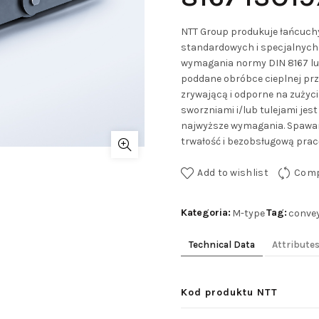
NTT Group produkuje łańcuch
standardowych i specjalnych.
wymagania normy DIN 8167 lub
poddane obróbce cieplnej prze
zrywającą i odporne na zużyc
sworzniami i/lub tulejami je
najwyższe wymagania. Spawane
trwałość i bezobsługową pracę
Add to wishlist
Com
Kategoria:
Tag:
M-type
conve
Technical Data
Attribute
Kod produktu NTT