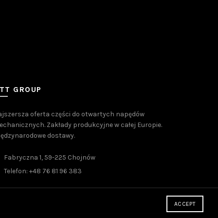
TT GROUP
jszersza oferta części do otwartych napędów
chanicznych. Zakłady produkcyjne w całej Europie.
iędzynarodowe dostawy.
Fabryczna 1, 59-225 Chojnów
Telefon: +48 76 81 96 383
ACCEPT