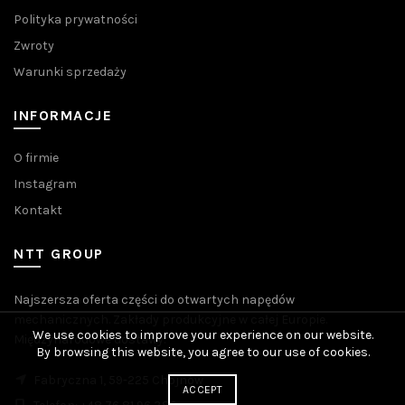
Polityka prywatności
Zwroty
Warunki sprzedaży
INFORMACJE
O firmie
Instagram
Kontakt
NTT GROUP
Najszersza oferta części do otwartych napędów
mechanicznych. Zakłady produkcyjne w całej Europie.
We use cookies to improve your experience on our website.
Międzynarodowe dostawy.
By browsing this website, you agree to our use of cookies.
Fabryczna 1, 59-225 Chojnów
ACCEPT