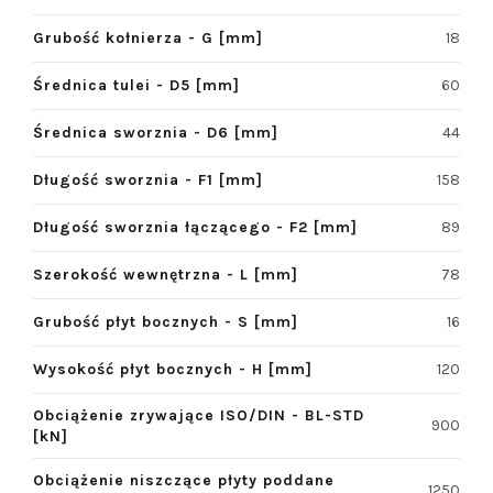
Grubość kołnierza - G [mm]
18
Średnica tulei - D5 [mm]
60
Średnica sworznia - D6 [mm]
44
Długość sworznia - F1 [mm]
158
Długość sworznia łączącego - F2 [mm]
89
Szerokość wewnętrzna - L [mm]
78
Grubość płyt bocznych - S [mm]
16
Wysokość płyt bocznych - H [mm]
120
Obciążenie zrywające ISO/DIN - BL-STD
900
[kN]
Obciążenie niszczące płyty poddane
1250