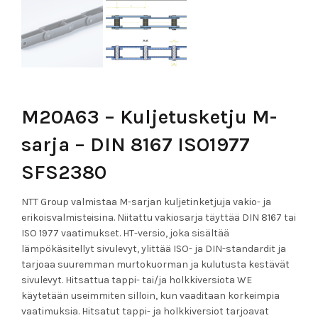
M20A63 – Kuljetusketju M-
sarja – DIN 8167 ISO1977
SFS2380
NTT Group valmistaa M-sarjan kuljetinketjuja vakio- ja
erikoisvalmisteisina. Niitattu vakiosarja täyttää DIN 8167 tai
ISO 1977 vaatimukset. HT-versio, joka sisältää
lämpökäsitellyt sivulevyt, ylittää ISO- ja DIN-standardit ja
tarjoaa suuremman murtokuorman ja kulutusta kestävät
sivulevyt. Hitsattua tappi- tai/ja holkkiversiota WE
käytetään useimmiten silloin, kun vaaditaan korkeimpia
vaatimuksia. Hitsatut tappi- ja holkkiversiot tarjoavat