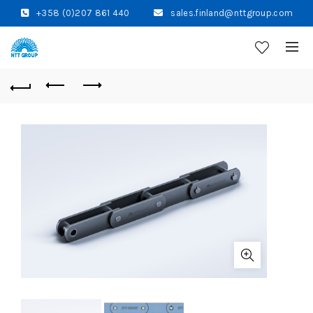
+358 (0)207 861 440
sales.finland@nttgroup.com