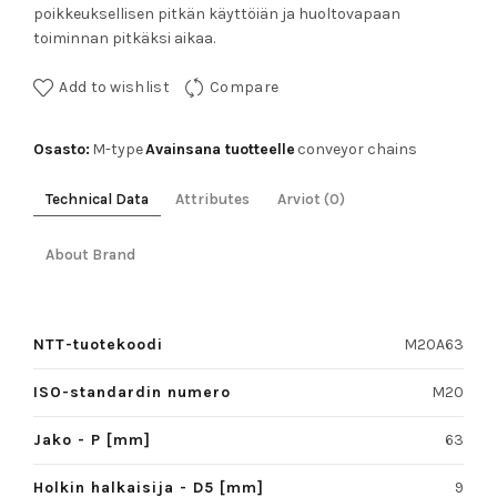
poikkeuksellisen pitkän käyttöiän ja huoltovapaan
toiminnan pitkäksi aikaa.
Add to wishlist
Compare
Osasto:
Avainsana tuotteelle
M-type
conveyor chains
Technical Data
Attributes
Arviot (0)
About Brand
NTT-tuotekoodi
M20A63
ISO-standardin numero
M20
Jako - P [mm]
63
Holkin halkaisija - D5 [mm]
9