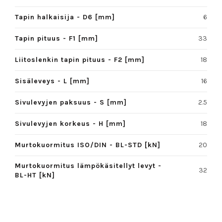
Tapin halkaisija - D6 [mm]
6
Tapin pituus - F1 [mm]
33
Liitoslenkin tapin pituus - F2 [mm]
18
Sisäleveys - L [mm]
16
Sivulevyjen paksuus - S [mm]
2.5
Sivulevyjen korkeus - H [mm]
18
Murtokuormitus ISO/DIN - BL-STD [kN]
20
Murtokuormitus lämpökäsitellyt levyt -
32
BL-HT [kN]