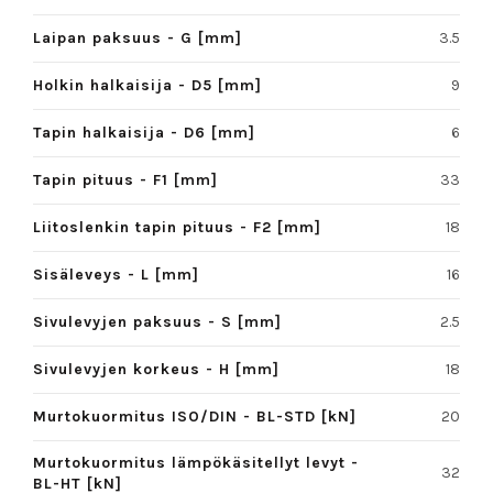
Laipan paksuus - G [mm]
3.5
Holkin halkaisija - D5 [mm]
9
Tapin halkaisija - D6 [mm]
6
Tapin pituus - F1 [mm]
33
Liitoslenkin tapin pituus - F2 [mm]
18
Sisäleveys - L [mm]
16
Sivulevyjen paksuus - S [mm]
2.5
Sivulevyjen korkeus - H [mm]
18
Murtokuormitus ISO/DIN - BL-STD [kN]
20
Murtokuormitus lämpökäsitellyt levyt -
32
BL-HT [kN]