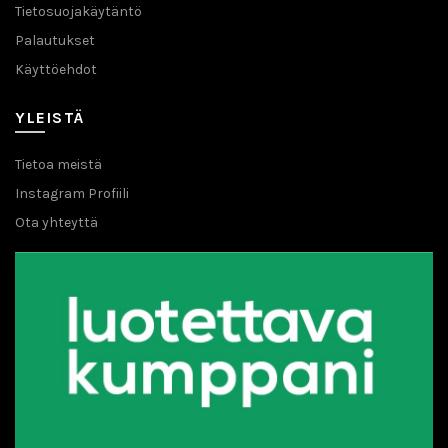
Tietosuojakäytäntö
Palautukset
Käyttöehdot
YLEISTÄ
Tietoa meistä
Instagram Profiili
Ota yhteyttä