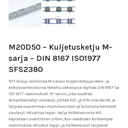
M20D50 – Kuljetusketju M-
sarja – DIN 8167 ISO1977
SFS2380
NTT Group valmistaa M-sarjan kuljetinketjuja vakio- ja
erikoisvalmisteisina. Niitattu vakiosarja täyttää DIN 8167 tai
ISO 1977 vaatimukset. HT-versio, joka sisältää
lämpökäsitellyt sivulevyt, ylittää ISO- ja DIN-standardit ja
tarjoaa suuremman murtokuorman ja kulutusta kestävät
sivulevyt. Hitsattua tappi- tai/ja holkkiversiota WE
käytetään useimmiten silloin, kun vaaditaan korkeimpia
vaatimuksia. Hitsatut tappi- ja holkkiversiot tarjoavat