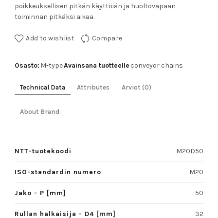
poikkeuksellisen pitkän käyttöiän ja huoltovapaan
toiminnan pitkäksi aikaa.
Add to wishlist
Compare
Osasto:
Avainsana tuotteelle
M-type
conveyor chains
Technical Data
Attributes
Arviot (0)
About Brand
NTT-tuotekoodi
M20D50
ISO-standardin numero
M20
Jako - P [mm]
50
Rullan halkaisija - D4 [mm]
32