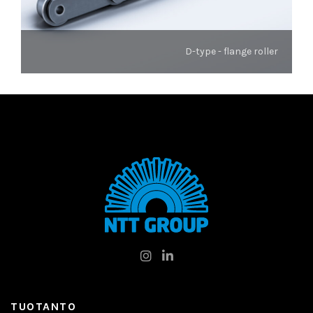
D-type - flange roller
TUOTANTO