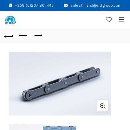
+358 (0)207 861 440
sales.finland@nttgroup.com