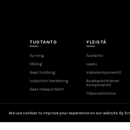
TUOTANTO
YLEISTÄ
Turning
Tuotanto
Milling
Laatu
Gear hobbing
Vakiokomponentit
Induction hardening
Asiakaskohtaiset
komponentit
Gear measurment
Tilausvalmistus
We use cookies to improve your experience on our website. By bro