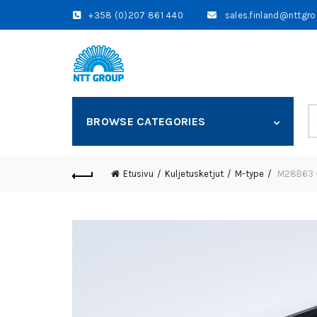
+358 (0)207 861 440
sales.finland@nttgr
S
BROWSE CATEGORIES
fo
Etusivu
Kuljetusketjut
M-type
M28B63 – 