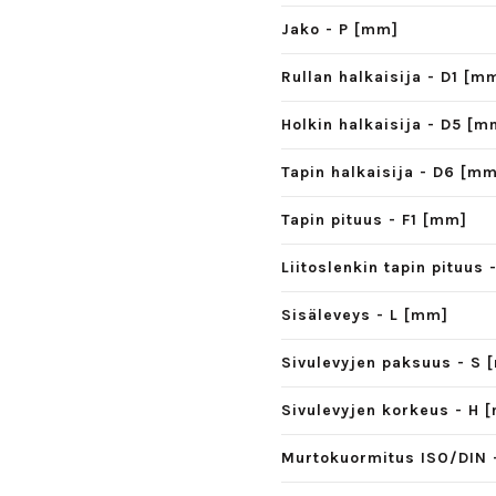
Jako - P [mm]
Rullan halkaisija - D1 [m
Holkin halkaisija - D5 [m
Tapin halkaisija - D6 [m
Tapin pituus - F1 [mm]
Liitoslenkin tapin pituus
Sisäleveys - L [mm]
Sivulevyjen paksuus - S 
Sivulevyjen korkeus - H 
Murtokuormitus ISO/DIN 