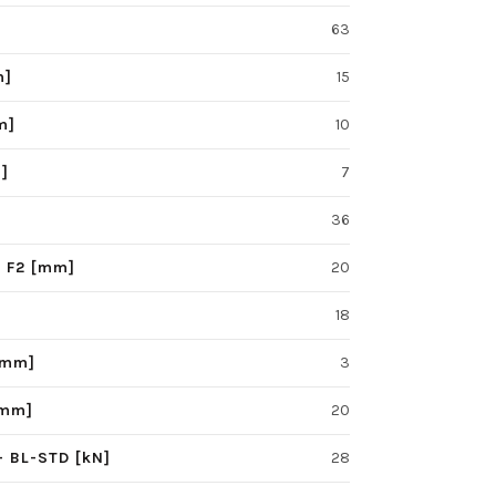
63
m]
15
m]
10
m]
7
36
 - F2 [mm]
20
18
[mm]
3
[mm]
20
- BL-STD [kN]
28