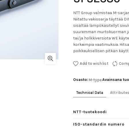
NTT Group valmistaa M-sarjan k
Niitattu vakiosarja täyttää DI
sisältää lämpökäsitellyt sivule
suuremman murtokuorman ja ku
tai/ja holkkiversiota WE käyt
korkeimpia vaatimuksia. Hitsat
poikkeuksellisen pitkän käytt
Add to wishlist
Com
Osasto:
Avainsana tuo
M-type
Technical Data
Attribute
NTT-tuotekoodi
ISO-standardin numero