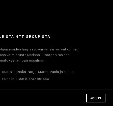
LEISTÄ NTT GROUPISTA
hjoismaiden laajin avovoimansiirron valikoima,
maa valmistusta useissa Euroopan maissa.
imitukset ympäri maailman.
Ruotsi, Tanska, Norja, Suomi, Puola ja Saksa
Puhelin: +358 (0)207 861 440
ACCEPT