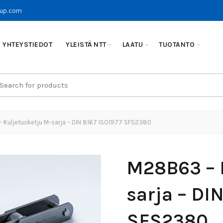
oup.com
YHTEYSTIEDOT
YLEISTÄ NTT
LAATU
TUOTANTO
earch
r:
Kuljetusketju M-sarja – DIN 8167 ISO1977 SFS2380
M28B63 – 
sarja – DI
SFS2380