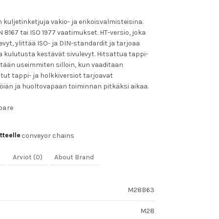
uljetinketjuja vakio- ja erikoisvalmisteisina.
N 8167 tai ISO 1977 vaatimukset. HT-versio, joka
vyt, ylittää ISO- ja DIN-standardit ja tarjoaa
lutusta kestävät sivulevyt. Hitsattua tappi-
etään useimmiten silloin, kun vaaditaan
ut tappi- ja holkkiversiot tarjoavat
öiän ja huoltovapaan toiminnan pitkäksi aikaa.
pare
tteelle
conveyor chains
s
Arviot (0)
About Brand
M28B63
M28