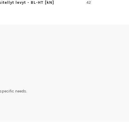
tellyt levyt - BL-HT [kN]
42
specific needs.