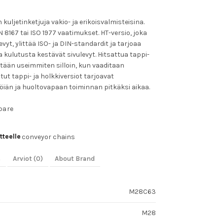
uljetinketjuja vakio- ja erikoisvalmisteisina.
N 8167 tai ISO 1977 vaatimukset. HT-versio, joka
vyt, ylittää ISO- ja DIN-standardit ja tarjoaa
lutusta kestävät sivulevyt. Hitsattua tappi-
etään useimmiten silloin, kun vaaditaan
ut tappi- ja holkkiversiot tarjoavat
öiän ja huoltovapaan toiminnan pitkäksi aikaa.
pare
tteelle
conveyor chains
s
Arviot (0)
About Brand
M28C63
M28