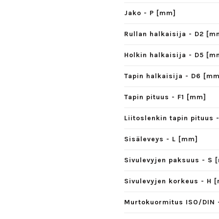
Jako - P [mm]
Rullan halkaisija - D2 [m
Holkin halkaisija - D5 [m
Tapin halkaisija - D6 [m
Tapin pituus - F1 [mm]
Liitoslenkin tapin pituus
Sisäleveys - L [mm]
Sivulevyjen paksuus - S 
Sivulevyjen korkeus - H 
Murtokuormitus ISO/DIN 