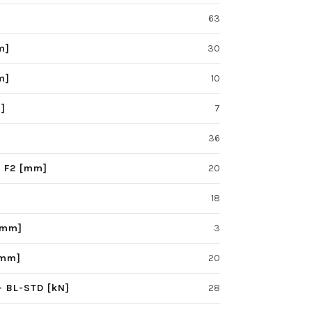
63
m]
30
m]
10
m]
7
36
 - F2 [mm]
20
18
[mm]
3
[mm]
20
- BL-STD [kN]
28