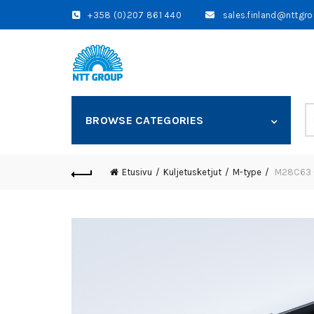
+358 (0)207 861 440
sales.finland@nttgr
S
BROWSE CATEGORIES
fo
Etusivu
Kuljetusketjut
M-type
M28C63 – 