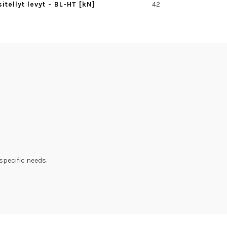
tellyt levyt - BL-HT [kN]
42
specific needs.