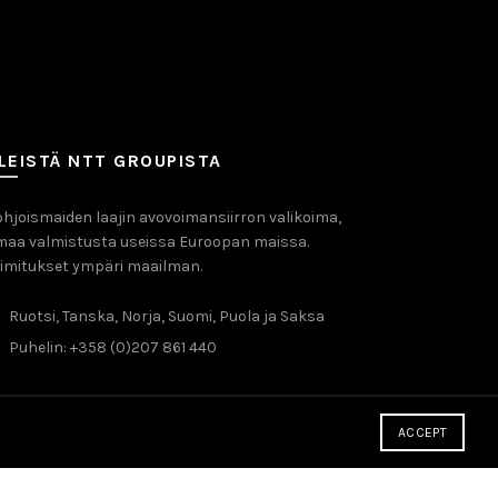
LEISTÄ NTT GROUPISTA
hjoismaiden laajin avovoimansiirron valikoima,
maa valmistusta useissa Euroopan maissa.
imitukset ympäri maailman.
Ruotsi, Tanska, Norja, Suomi, Puola ja Saksa
Puhelin: +358 (0)207 861 440
ACCEPT