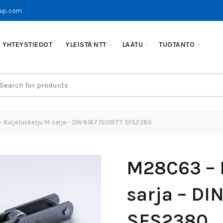
oup.com
YHTEYSTIEDOT
YLEISTÄ NTT
LAATU
TUOTANTO
earch
r:
Kuljetusketju M-sarja – DIN 8167 ISO1977 SFS2380
M28C63 – 
sarja – DI
SFS2380