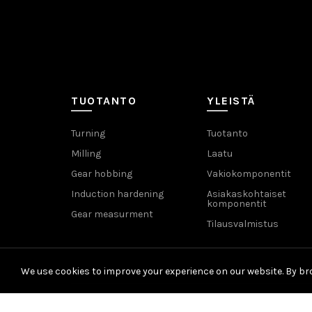
TUOTANTO
YLEISTÄ
Turning
Tuotanto
Milling
Laatu
Gear hobbing
Vakiokomponentit
Induction hardening
Asiakaskohtaiset
komponentit
Gear measurment
Tilausvalmistus
We use cookies to improve your experience on our website. By bro