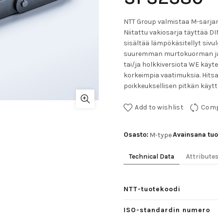
NTT Group valmistaa M-sarjan k
Niitattu vakiosarja täyttää DI
sisältää lämpökäsitellyt sivule
suuremman murtokuorman ja ku
tai/ja holkkiversiota WE käyt
korkeimpia vaatimuksia. Hitsat
poikkeuksellisen pitkän käytt
Add to wishlist
Com
Osasto:
Avainsana tuo
M-type
Technical Data
Attribute
NTT-tuotekoodi
ISO-standardin numero