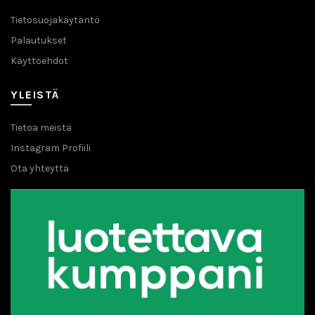
Tietosuojakäytäntö
Palautukset
Käyttöehdot
YLEISTÄ
Tietoa meistä
Instagram Profiili
Ota yhteyttä