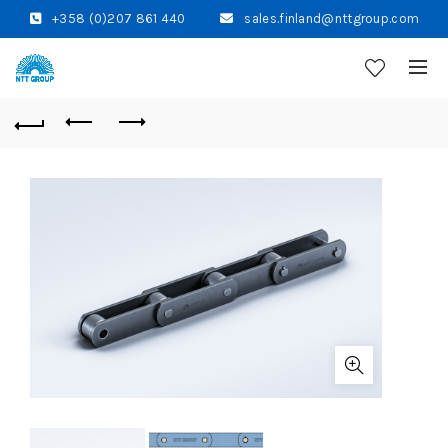
+358 (0)207 861 440
sales.finland@nttgroup.com