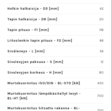
Holkin halkaisija - D5 [mm]
42
Tapin halkaisija - D6 [mm]
30
Tapin pituus - F1 [mm]
118
Liitoslenkin tapin pituus - F2 [mm]
66
Sisäleveys - L [mm]
56
Sivulevyjen paksuus - S [mm]
12
Sivulevyjen korkeus - H [mm]
80
Murtokuormitus ISO/DIN - BL-STD [kN]
450
Murtokuormitus lämpökäsitellyt levyt -
700
BL-HT [kN]
Murtokuormitus hitsattu rakenne - BL-
700