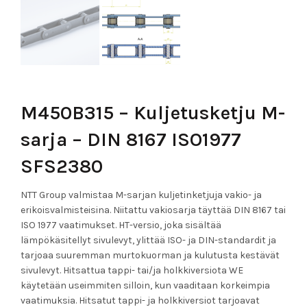
M450B315 – Kuljetusketju M-
sarja – DIN 8167 ISO1977
SFS2380
NTT Group valmistaa M-sarjan kuljetinketjuja vakio- ja
erikoisvalmisteisina. Niitattu vakiosarja täyttää DIN 8167 tai
ISO 1977 vaatimukset. HT-versio, joka sisältää
lämpökäsitellyt sivulevyt, ylittää ISO- ja DIN-standardit ja
tarjoaa suuremman murtokuorman ja kulutusta kestävät
sivulevyt. Hitsattua tappi- tai/ja holkkiversiota WE
käytetään useimmiten silloin, kun vaaditaan korkeimpia
vaatimuksia. Hitsatut tappi- ja holkkiversiot tarjoavat