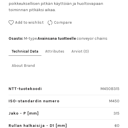
poikkeuksellisen pitkän käyttöiän ja huoltovapaan
toiminnan pitkäksi aikaa.
Add to wishlist
Compare
Osasto:
Avainsana tuotteelle
M-type
conveyor chains
Technical Data
Attributes
Arviot (0)
About Brand
NTT-tuotekoodi
M450B315
ISO-standardin numero
M450
Jako - P [mm]
315
Rullan halkaisija - D1 [mm]
60