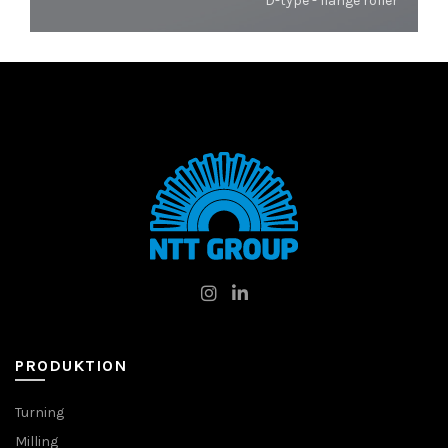
D-type - flange roller
PRODUKTION
Turning
Milling