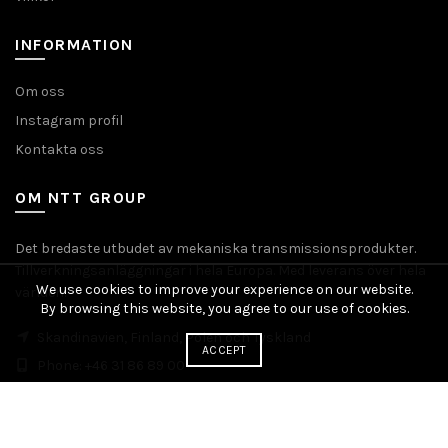
INFORMATION
Om oss
Instagram profil
Kontakta oss
OM NTT GROUP
Det bredaste utbudet av mekaniska transmissionsprodukter.
Tillverkningsanläggningar i hela Europa. Med leverans över hela
We use cookies to improve your experience on our website.
världen.
By browsing this website, you agree to our use of cookies.
Skandinavien, Finland, Polen och Tyskland
ACCEPT
Phone: +46 31 86 89 00