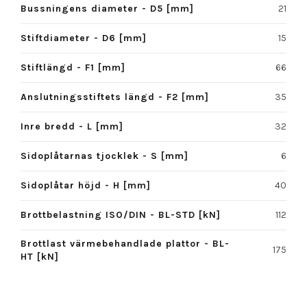
Bussningens diameter - D5 [mm]
21
Stiftdiameter - D6 [mm]
15
Stiftlängd - F1 [mm]
66
Anslutningsstiftets längd - F2 [mm]
35
Inre bredd - L [mm]
32
Sidoplåtarnas tjocklek - S [mm]
6
Sidoplåtar höjd - H [mm]
40
Brottbelastning ISO/DIN - BL-STD [kN]
112
Brottlast värmebehandlade plattor - BL-
175
HT [kN]