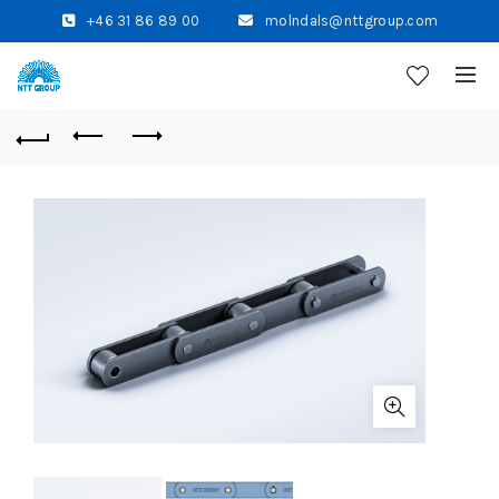
+46 31 86 89 00
molndals@nttgroup.com