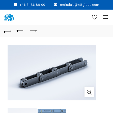
+46 31 86 89 00
molndals@nttgroup.com