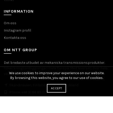
INFORMATION
Om oss
Instagram profil
Kontakta oss
OM NTT GROUP
Det bredaste utbudet av mekaniska transmissionsprodukter.
Tillverkningsanläggningar i hela Europa. Med leverans över hela
We use cookies to improve your experience on our website.
världen.
By browsing this website, you agree to our use of cookies.
Skandinavien, Finland, Polen och Tyskland
ACCEPT
Phone: +46 31 86 89 00