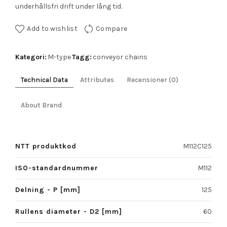
underhållsfri drift under lång tid.
Add to wishlist
Compare
Kategori:
Tagg:
M-type
conveyor chains
Technical Data
Attributes
Recensioner (0)
About Brand
NTT produktkod
M112C125
ISO-standardnummer
M112
Delning - P [mm]
125
Rullens diameter - D2 [mm]
60