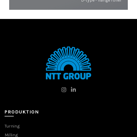
D-type - flange roller
PRODUKTION
Turning
Milling