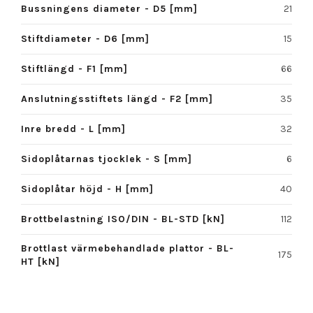
Bussningens diameter - D5 [mm]
21
Stiftdiameter - D6 [mm]
15
Stiftlängd - F1 [mm]
66
Anslutningsstiftets längd - F2 [mm]
35
Inre bredd - L [mm]
32
Sidoplåtarnas tjocklek - S [mm]
6
Sidoplåtar höjd - H [mm]
40
Brottbelastning ISO/DIN - BL-STD [kN]
112
Brottlast värmebehandlade plattor - BL-
175
HT [kN]