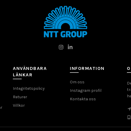
ANVÄNDBARA
INFORMATION
O
LÄNKAR
Om oss
D
Integritetspolicy
tr
Instagram profil
he
Returer
Kontakta oss
Villkor
ar