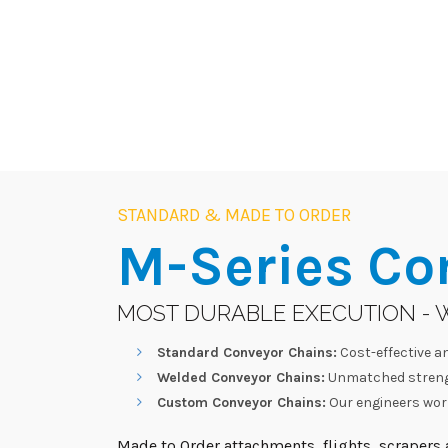
STANDARD & MADE TO ORDER
M-Series
Co
MOST DURABLE EXECUTION - 
Standard Conveyor Chains:
Cost-effective an
Welded Conveyor Chains:
Unmatched strengt
Custom Conveyor Chains:
Our engineers work
Made to Order attachments, flights, scrapers a