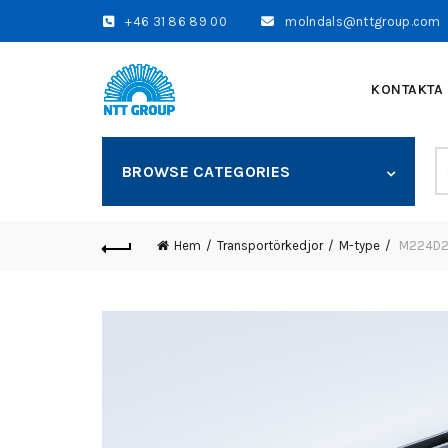
+46 31 86 89 00
molndals@nttgroup.com
KONTAKTA
S
BROWSE CATEGORIES
fo
Hem
Transportörkedjor
M-type
M224D250