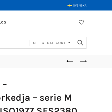
SVENSKA
LOG
SELECT CATEGORY
 –
rkedja – serie M
 ISO1977 SFS2380