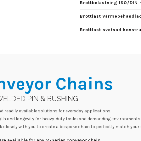
Brottbelastning ISO/DIN 
Brottlast värmebehandlad
Brottlast svetsad konstr
nveyor Chains
WELDED PIN & BUSHING
d readily available solutions for everyday applications.
h and longevity for heavy-duty tasks and demanding environments.
 closely with you to create a bespoke chain to perfectly match your 
re available for any M-Series conveyor chain.