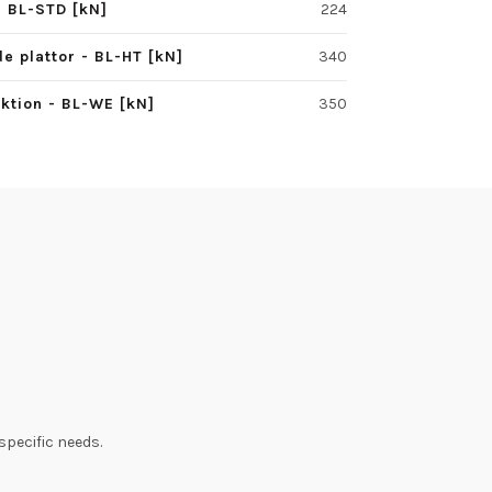
- BL-STD [kN]
224
e plattor - BL-HT [kN]
340
uktion - BL-WE [kN]
350
specific needs.