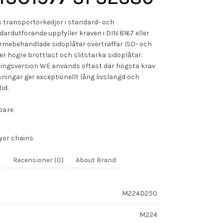
s transportörkedjor i standard- och
dardutförande uppfyller kraven i DIN 8167 eller
ärmebehandlade sidoplåtar överträffar ISO- och
 högre brottlast och slitstarka sidoplåtar.
sningsversion WE används oftast där högsta krav
sningar ger exceptionellt lång livslängd och
id.
pare
yor chains
s
Recensioner (0)
About Brand
M224D250
M224