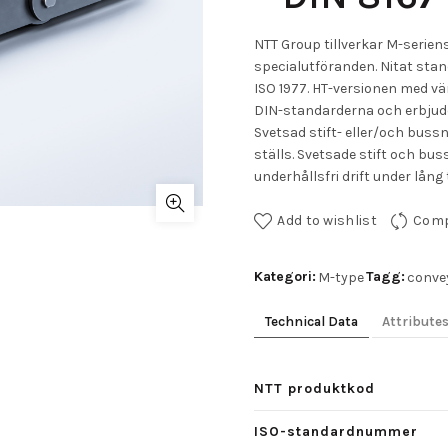
NTT Group tillverkar M-serien
specialutföranden. Nitat stan
ISO 1977. HT-versionen med v
DIN-standarderna och erbjuder
Svetsad stift- eller/och bus
ställs. Svetsade stift och bus
underhållsfri drift under lång t
Add to wishlist
Com
Kategori:
Tagg:
M-type
conve
Technical Data
Attribute
NTT produktkod
ISO-standardnummer