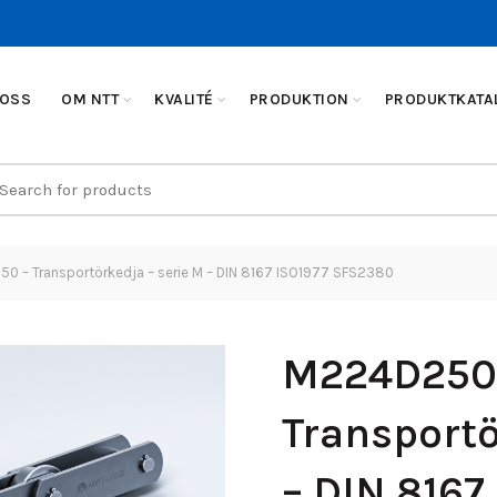
 OSS
OM NTT
KVALITÉ
PRODUKTION
PRODUKTKATA
earch
r:
 – Transportörkedja – serie M – DIN 8167 ISO1977 SFS2380
M224D250
Transportö
– DIN 8167