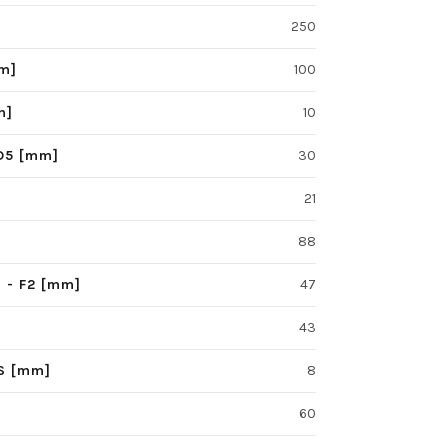
250
mm]
100
m]
10
D5 [mm]
30
21
88
d - F2 [mm]
47
43
 S [mm]
8
60