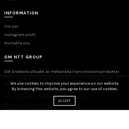
INFORMATION
Om oss
Instagram profil
Kontakta oss
OM NTT GROUP
Det bredaste utbudet av mekaniska transmissionsprodukter.
Tillverkningsanläggningar i hela Europa. Med leverans över hela
We use cookies to improve your experience on our website.
världen.
By browsing this website, you agree to our use of cookies.
Skandinavien, Finland, Polen och Tyskland
ACCEPT
Phone: +46 31 86 89 00