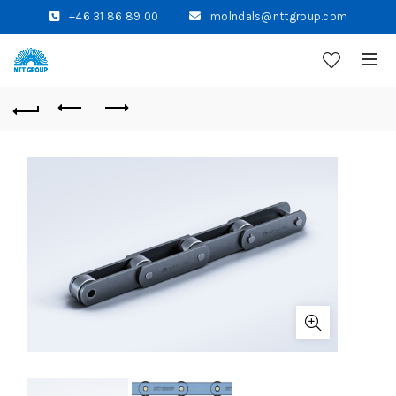
+46 31 86 89 00
molndals@nttgroup.com