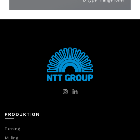
D-type - flange roller
PRODUKTION
Turning
Milling