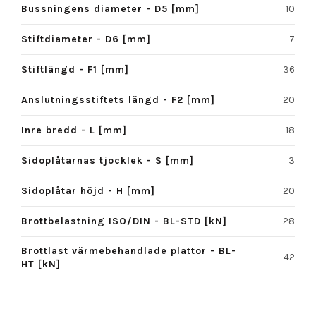
Bussningens diameter - D5 [mm]
10
Stiftdiameter - D6 [mm]
7
Stiftlängd - F1 [mm]
36
Anslutningsstiftets längd - F2 [mm]
20
Inre bredd - L [mm]
18
Sidoplåtarnas tjocklek - S [mm]
3
Sidoplåtar höjd - H [mm]
20
Brottbelastning ISO/DIN - BL-STD [kN]
28
Brottlast värmebehandlade plattor - BL-
42
HT [kN]