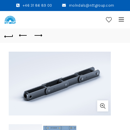
+46 31 86 89 00
molndals@nttgroup.com