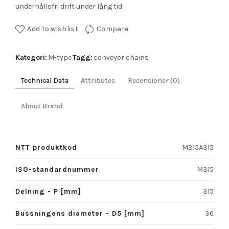
underhållsfri drift under lång tid.
Add to wishlist
Compare
Kategori:
Tagg:
M-type
conveyor chains
Technical Data
Attributes
Recensioner (0)
About Brand
NTT produktkod
M315A315
ISO-standardnummer
M315
Delning - P [mm]
315
Bussningens diameter - D5 [mm]
36