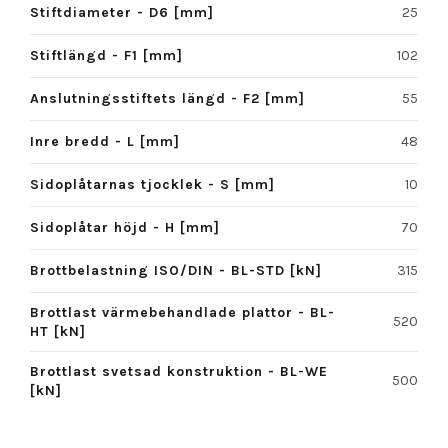
Stiftdiameter - D6 [mm]
25
Stiftlängd - F1 [mm]
102
Anslutningsstiftets längd - F2 [mm]
55
Inre bredd - L [mm]
48
Sidoplåtarnas tjocklek - S [mm]
10
Sidoplåtar höjd - H [mm]
70
Brottbelastning ISO/DIN - BL-STD [kN]
315
Brottlast värmebehandlade plattor - BL-
520
HT [kN]
Brottlast svetsad konstruktion - BL-WE
500
[kN]