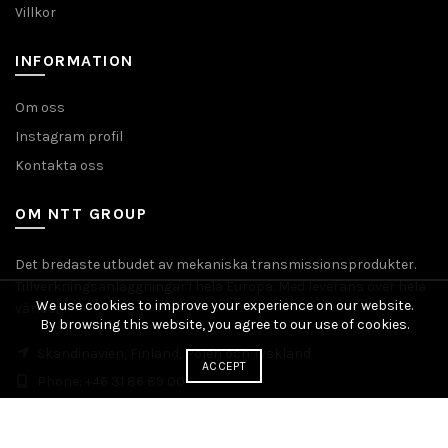
Villkor
INFORMATION
Om oss
Instagram profil
Kontakta oss
OM NTT GROUP
Det bredaste utbudet av mekaniska transmissionsprodukter.
Tillverkningsanläggningar i hela Europa. Med leverans över hela
We use cookies to improve your experience on our website.
världen.
By browsing this website, you agree to our use of cookies.
Skandinavien, Finland, Polen och Tyskland
ACCEPT
Phone: +46 31 86 89 00