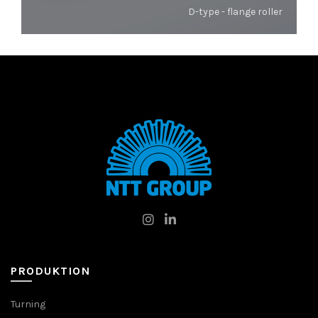
D-type - flange roller
PRODUKTION
Turning