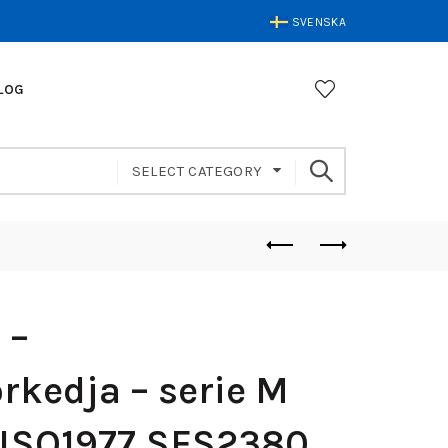
SVENSKA
LOG
SELECT CATEGORY
 –
rkedja – serie M
 ISO1977 SFS2380