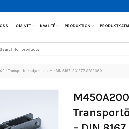
 OSS
OM NTT
KVALITÉ
PRODUKTION
PRODUKTKATA
earch
r:
 – Transportörkedja – serie M – DIN 8167 ISO1977 SFS2380
M450A200
Transportö
– DIN 8167