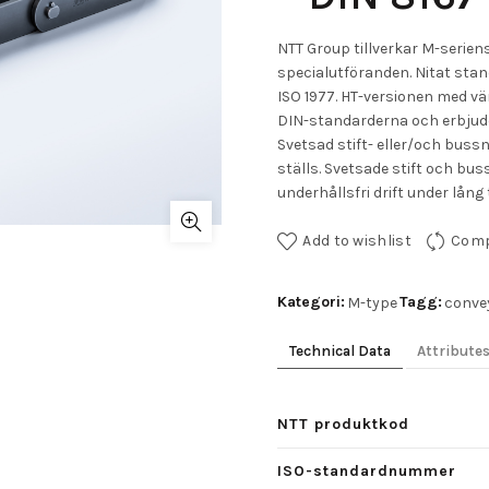
NTT Group tillverkar M-serien
specialutföranden. Nitat stan
ISO 1977. HT-versionen med v
DIN-standarderna och erbjuder
Svetsad stift- eller/och bus
ställs. Svetsade stift och bus
underhållsfri drift under lång t
Add to wishlist
Com
Kategori:
Tagg:
M-type
conve
Technical Data
Attribute
NTT produktkod
ISO-standardnummer