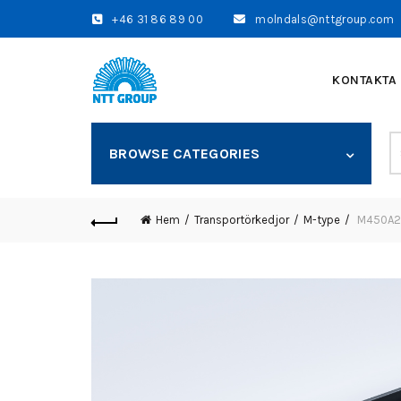
+46 31 86 89 00
molndals@nttgroup.com
KONTAKTA
S
BROWSE CATEGORIES
fo
Hem
Transportörkedjor
M-type
M450A200