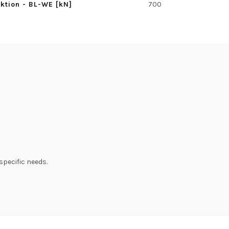
uktion - BL-WE [kN]
700
specific needs.