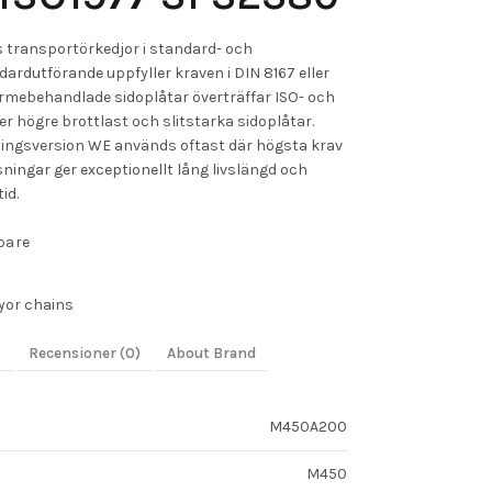
s transportörkedjor i standard- och
dardutförande uppfyller kraven i DIN 8167 eller
ärmebehandlade sidoplåtar överträffar ISO- och
 högre brottlast och slitstarka sidoplåtar.
sningsversion WE används oftast där högsta krav
sningar ger exceptionellt lång livslängd och
id.
pare
yor chains
s
Recensioner (0)
About Brand
M450A200
M450