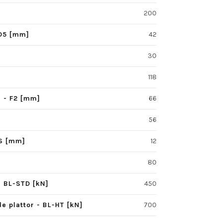
200
D5 [mm]
42
30
118
d - F2 [mm]
66
56
 S [mm]
12
80
- BL-STD [kN]
450
e plattor - BL-HT [kN]
700