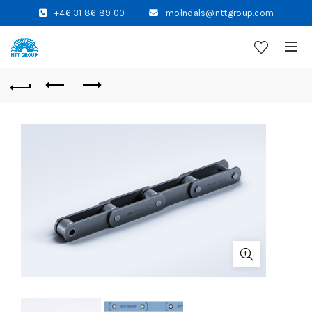
+46 31 86 89 00
molndals@nttgroup.com