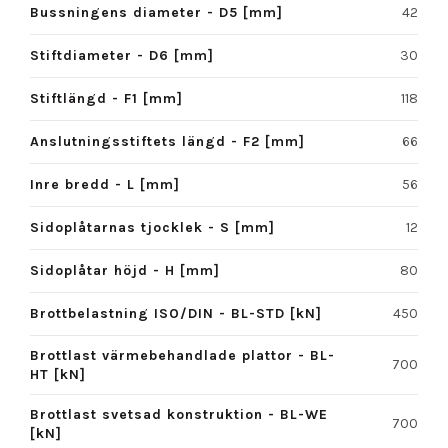
Bussningens diameter - D5 [mm]
42
Stiftdiameter - D6 [mm]
30
Stiftlängd - F1 [mm]
118
Anslutningsstiftets längd - F2 [mm]
66
Inre bredd - L [mm]
56
Sidoplåtarnas tjocklek - S [mm]
12
Sidoplåtar höjd - H [mm]
80
Brottbelastning ISO/DIN - BL-STD [kN]
450
Brottlast värmebehandlade plattor - BL-
700
HT [kN]
Brottlast svetsad konstruktion - BL-WE
700
[kN]