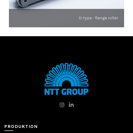
D-type - flange roller
PRODUKTION