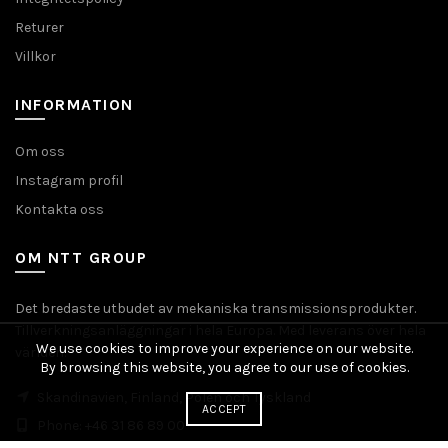
Returer
Villkor
INFORMATION
Om oss
Instagram profil
Kontakta oss
OM NTT GROUP
Det bredaste utbudet av mekaniska transmissionsprodukter.
Tillverkningsanläggningar i hela Europa. Med leverans över hela
We use cookies to improve your experience on our website.
världen.
By browsing this website, you agree to our use of cookies.
Skandinavien, Finland, Polen och Tyskland
ACCEPT
Phone: +46 31 86 89 00