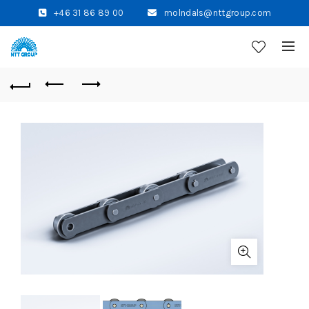
+46 31 86 89 00
molndals@nttgroup.com