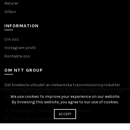
Returer
Villkor
INFORMATION
Om oss
Instagram profil
Kontakta oss
OM NTT GROUP
Det bredaste utbudet av mekaniska transmissionsprodukter.
Tillverkningsanläggningar i hela Europa. Med leverans över hela
We use cookies to improve your experience on our website.
världen.
By browsing this website, you agree to our use of cookies.
Skandinavien, Finland, Polen och Tyskland
ACCEPT
Phone: +46 31 86 89 00