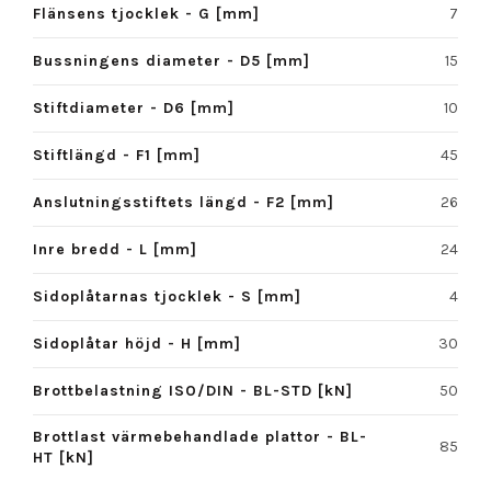
Flänsens tjocklek - G [mm]
7
Bussningens diameter - D5 [mm]
15
Stiftdiameter - D6 [mm]
10
Stiftlängd - F1 [mm]
45
Anslutningsstiftets längd - F2 [mm]
26
Inre bredd - L [mm]
24
Sidoplåtarnas tjocklek - S [mm]
4
Sidoplåtar höjd - H [mm]
30
Brottbelastning ISO/DIN - BL-STD [kN]
50
Brottlast värmebehandlade plattor - BL-
85
HT [kN]