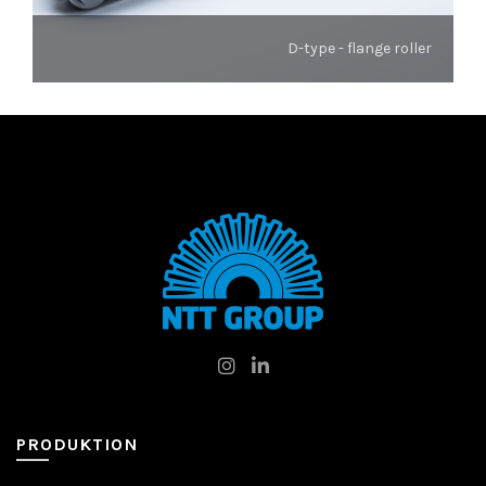
D-type - flange roller
PRODUKTION