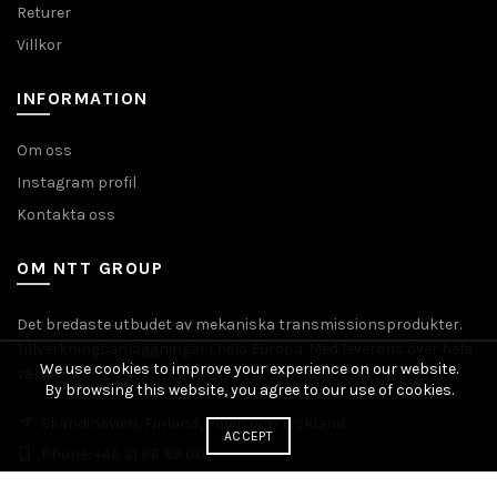
Returer
Villkor
INFORMATION
Om oss
Instagram profil
Kontakta oss
OM NTT GROUP
Det bredaste utbudet av mekaniska transmissionsprodukter.
Tillverkningsanläggningar i hela Europa. Med leverans över hela
We use cookies to improve your experience on our website.
världen.
By browsing this website, you agree to our use of cookies.
Skandinavien, Finland, Polen och Tyskland
ACCEPT
Phone: +46 31 86 89 00