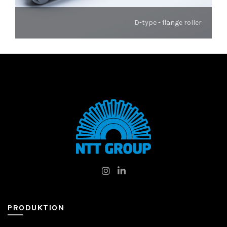
D-type - flange roller
PRODUKTION