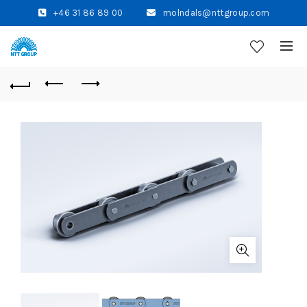
+46 31 86 89 00
molndals@nttgroup.com