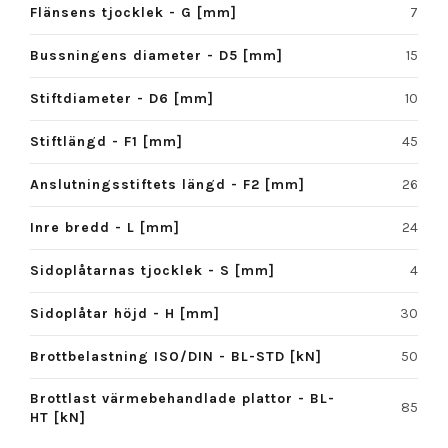
Flänsens tjocklek - G [mm]
7
Bussningens diameter - D5 [mm]
15
Stiftdiameter - D6 [mm]
10
Stiftlängd - F1 [mm]
45
Anslutningsstiftets längd - F2 [mm]
26
Inre bredd - L [mm]
24
Sidoplåtarnas tjocklek - S [mm]
4
Sidoplåtar höjd - H [mm]
30
Brottbelastning ISO/DIN - BL-STD [kN]
50
Brottlast värmebehandlade plattor - BL-
85
HT [kN]